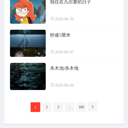
我住在凡尔赛的日子
2026-06-30
秒速5厘米
2026-06-07
杀木池/杀木地
2026-06-04
分
1
2
3
...
109
页
导
航