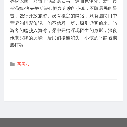
葬身深海，只留下满岛寡妇与一道血色诅咒。新任市
长汤姆·洛夫蒂斯决心振兴衰败的小镇，不顾居民的警
告，强行开放旅游。没有稳定的网络，只有居民口中
荒诞的诅咒传说，他不信邪，努力吸引游客前来。当
游客的船驶入海湾，雾中开始浮现陌生的身影，深夜
传来深海的哭嚎，居民们接连消失，小镇的平静被彻
底打破。
发
英美剧
布
在