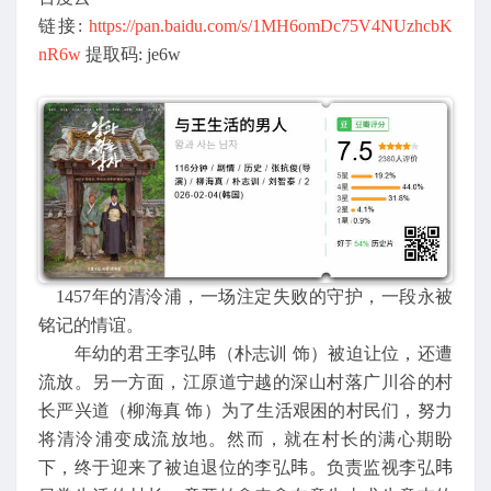
链接:
https://pan.baidu.com/s/1MH6omDc75V4NUzhcbK
nR6w
提取码: je6w
1457年的清泠浦，一场注定失败的守护，一段永被
铭记的情谊。
年幼的君王李弘𬀩（朴志训 饰）被迫让位，还遭
流放。另一方面，江原道宁越的深山村落广川谷的村
长严兴道（柳海真 饰）为了生活艰困的村民们，努力
将清泠浦变成流放地。然而，就在村长的满心期盼
下，终于迎来了被迫退位的李弘𬀩。负责监视李弘𬀩