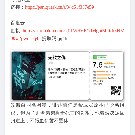
链接：
https://pan.quark.cn/s/34c61f387e59
百度云
链接:
https://pan.baidu.com/s/1TWSVR5dMgntMl6zkzHM
09w?pwd=jq4h
提取码: jq4h
改编自同名网漫，讲述前任黑帮成员原本已脱离组
织，但为了追查弟弟离奇死亡的真相，他毅然决定回
归道上，不报血仇誓不罢休。