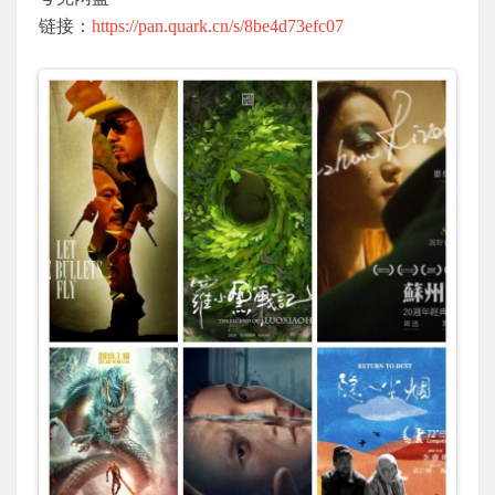
链接：
https://pan.quark.cn/s/8be4d73efc07