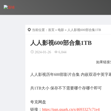
当前位置：
首页
»
电影
» 人人影视600部合集1TB
人人影视600部合集1TB
2024-01-26
6,044
如果链接失
人人影视历年600部影片合集 内嵌双语中英字
共1TB大小 保存不下需要哪个存哪个即可
夸克网盘
链接：
https://pan.quark.cn/s/4693327c71e4