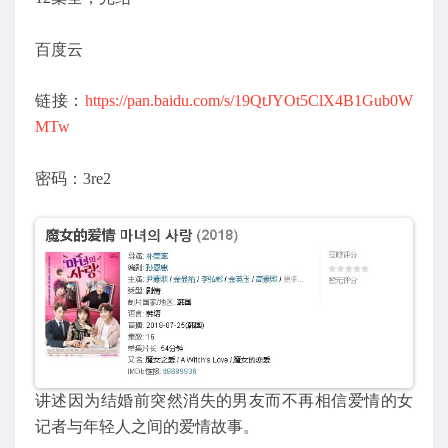
百度云
链接：
https://pan.baidu.com/s/19QtJYOt5ClX4B1Gub0W
MTw
密码：3re2
讲述因为结婚前突然消失的男友而不再相信爱情的女
记者与年轻人之间的爱情故事。