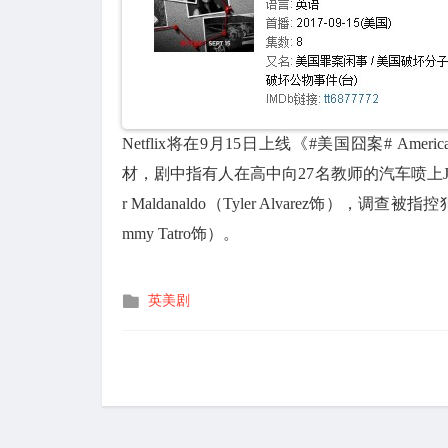
Netflix将在9月15日上线《#美国囧案# Am
材，剧中指有人在高中向27名教师的汽车喷上J
r Maldanaldo（Tyler Alvarez饰），
mmy Tatro饰）。
发
英美剧
布
在