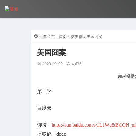
当前位置：
首页
»
英美剧
» 美国囧案
美国囧案
2020-09-09
4,627
如果链接失
第二季
百度云
链接：
https://pan.baidu.com/s/1L1Wq8tBCQN
提取码：dpdp